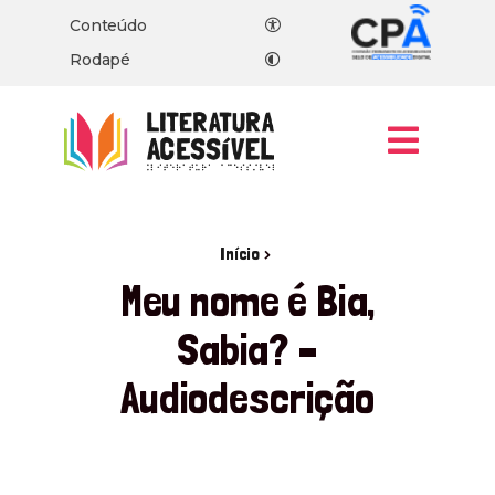
Conteúdo
Rodapé
Men
, ir para a página inicial
Início
Meu nome é Bia,
Sabia? –
Audiodescrição