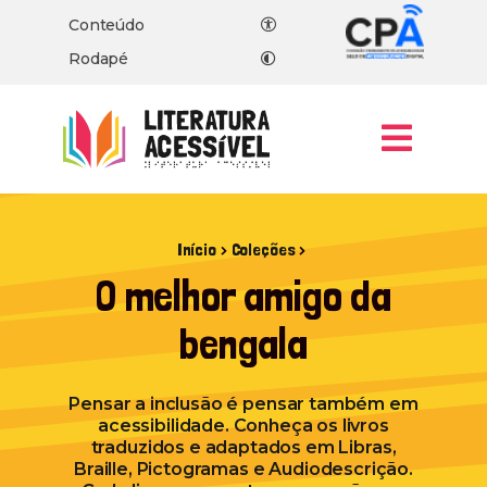
Conteúdo
Rodapé
Men
, ir para a página inicial
Início
Coleções
O melhor amigo da
bengala
Pensar a inclusão é pensar também em
acessibilidade. Conheça os livros
traduzidos e adaptados em Libras,
Braille, Pictogramas e Audiodescrição.