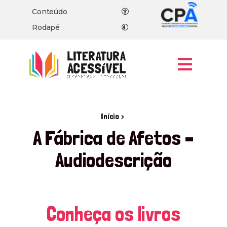
Conteúdo
Rodapé
Men
, ir para a página inicial
Início
A Fábrica de Afetos –
Audiodescrição
Conheça os livros